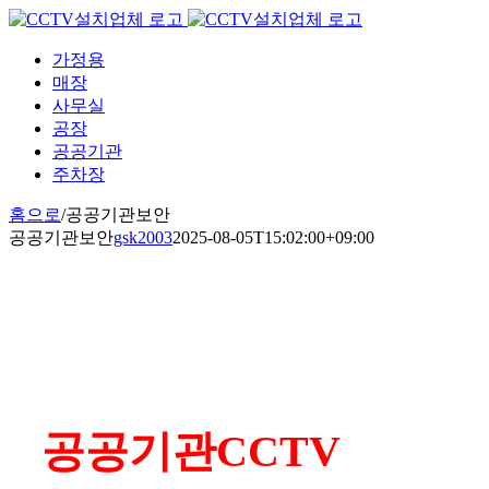
Skip
to
content
가정용
매장
사무실
공장
공공기관
주차장
홈으로
/
공공기관보안
공공기관보안
gsk2003
2025-08-05T15:02:00+09:00
공공기관CCTV