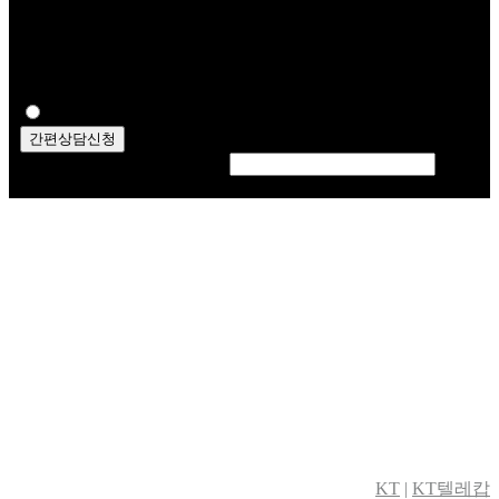
개인정보 수집항목 고객명, 휴대폰, 주소 수집 및 이용목적
신규가입 및 안전상품 제공을 위하여 필요 최소한의 개인정
보를 수집하고 있습니다. 동의 거부시 불이익 KT Olleh
CCTV 설치안내 및 서비스 제공 불가
동의
간편상담신청
This field should be left blank
KT
|
KT텔레캅