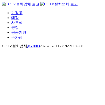
Skip
to
content
가정용
매장
사무실
공장
공공기관
주차장
CCTV설치업체
gsk2003
2026-05-31T22:26:21+09:00